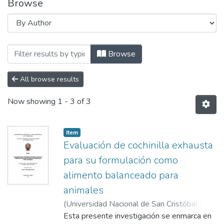
Browse
Browsing ESCUELA PROFESIONAL DE ING
Browse
All browse results
Now showing
1 - 3 of 3
Item
Evaluación de cochinilla exhausta
para su formulación como
alimento balanceado para
animales
(
Universidad Nacional de San Cristóbal de
Huamanga
Esta presente investigación se enmarca en
,
2017
)
Reyes Taype, Yesabeli