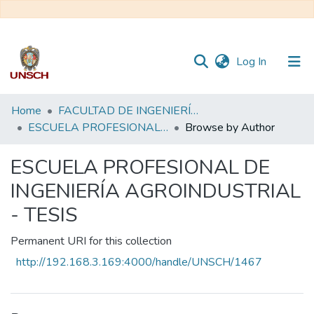
(current)
Log In
Communities
Home
FACULTAD DE INGENIERÍA QUÍMICA Y METALURGIA
&
ESCUELA PROFESIONAL DE INGENIERÍA AGROINDUSTRIAL - TESIS
Browse by Author
Collections
ESCUELA PROFESIONAL DE
All of DSpace
INGENIERÍA AGROINDUSTRIAL
- TESIS
Permanent URI for this collection
http://192.168.3.169:4000/handle/UNSCH/1467