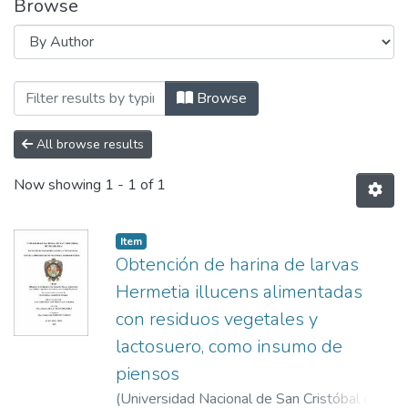
Browse
Browsing ESCUELA PROFESIONAL DE INGE
Browse
All browse results
Now showing
1 - 1 of 1
Item
Obtención de harina de larvas
Hermetia illucens alimentadas
con residuos vegetales y
lactosuero, como insumo de
piensos
(
Universidad Nacional de San Cristóbal de