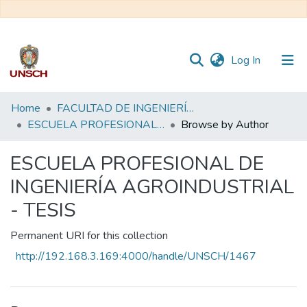
(current)
Log In
Communities
Home
FACULTAD DE INGENIERÍA QUÍMICA Y METALURGIA
&
ESCUELA PROFESIONAL DE INGENIERÍA AGROINDUSTRIAL - TESIS
Browse by Author
Collections
ESCUELA PROFESIONAL DE
All of DSpace
INGENIERÍA AGROINDUSTRIAL
- TESIS
Permanent URI for this collection
http://192.168.3.169:4000/handle/UNSCH/1467