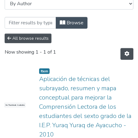
Browsing ESCUELA PROFESIONAL DE ED
Browse
All browse results
Now showing
1 - 1 of 1
Item
Aplicación de técnicas del
subrayado, resumen y mapa
conceptual para mejorar la
Comprensión Lectora de los
No Thumbnail Available
estudiantes del sexto grado de la
I.E.P. Yuraq Yuraq de Ayacucho -
2010