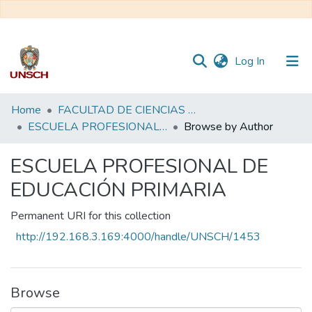
(current)
Log In
Communities
Home
FACULTAD DE CIENCIAS DE LA EDUCACIÓN
&
ESCUELA PROFESIONAL DE EDUCACIÓN PRIMARIA
Browse by Author
Collections
ESCUELA PROFESIONAL DE
All of DSpace
EDUCACIÓN PRIMARIA
Permanent URI for this collection
http://192.168.3.169:4000/handle/UNSCH/1453
Browse