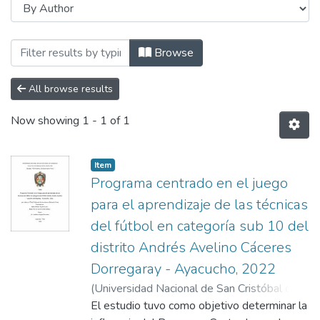
Browsing FACULTAD DE CIENCIAS DE LA 
Browse
All browse results
Now showing
1 - 1 of 1
Item
Programa centrado en el juego
para el aprendizaje de las técnicas
del fútbol en categoría sub 10 del
distrito Andrés Avelino Cáceres
Dorregaray - Ayacucho, 2022
(
Universidad Nacional de San Cristóbal de
Huamanga
El estudio tuvo como objetivo determinar la
,
2023
)
Aguilar Laura, Melicia
;