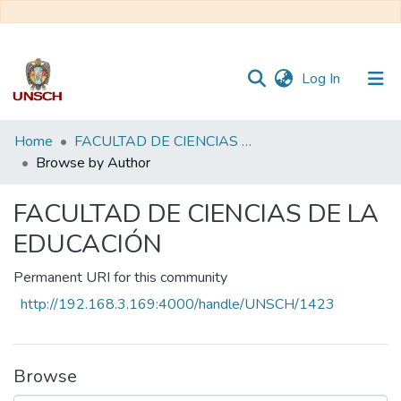
(current)
Log In
Communities
Home
FACULTAD DE CIENCIAS DE LA EDUCACIÓN
&
Browse by Author
Collections
FACULTAD DE CIENCIAS DE LA
All of DSpace
EDUCACIÓN
Permanent URI for this community
http://192.168.3.169:4000/handle/UNSCH/1423
Browse