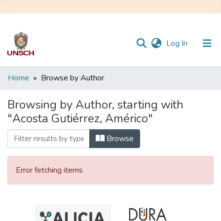
(current)
Log In
Communities
Home
Browse by Author
&
Collections
Browsing by Author, starting with
"Acosta Gutiérrez, Américo"
All of DSpace
Browse
Error fetching items