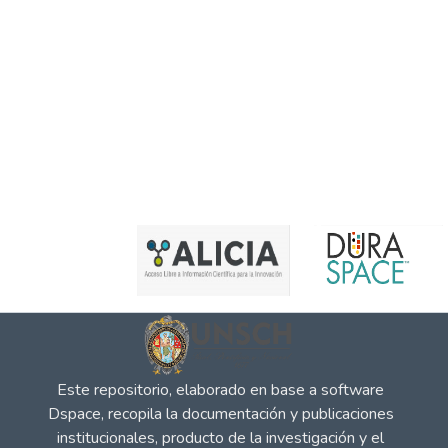
Este repositorio, elaborado en base a software
Dspace, recopila la documentación y publicaciones
institucionales, producto de la investigación y el