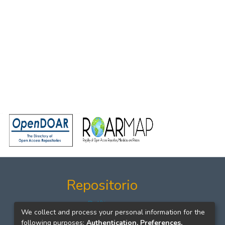
Repositorio
Políticas
We collect and process your personal information for the
Formatos
following purposes:
Authentication, Preferences,