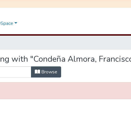
 DSpace
ing with "Condeña Almora, Francisc
Browse