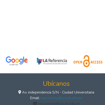
Ubícanos
Av. independencia S/N - Ciudad Universitaria
Email:
repositorio@unsch.edu.pe
repositorio@unsch.edu.pe