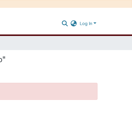
Log In
o"