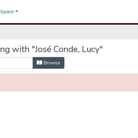
 DSpace
ing with "José Conde, Lucy"
Browse