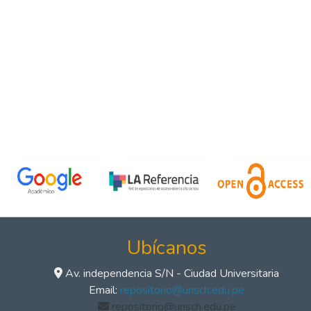
Ubícanos
Av. independencia S/N - Ciudad Universitaria
Email:
repositorio@unsch.edu.pe
repositorio@unsch.edu.pe