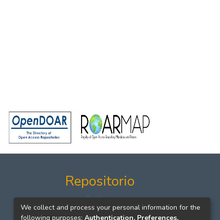
Repositorio
Políticas
We collect and process your personal information for the
Formatos
following purposes:
Authentication, Preferences,