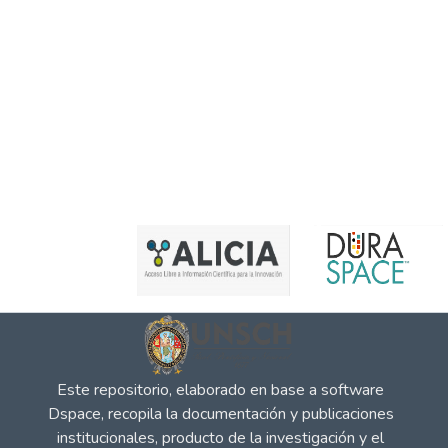
Este repositorio, elaborado en base a software
Dspace, recopila la documentación y publicaciones
institucionales, producto de la investigación y el