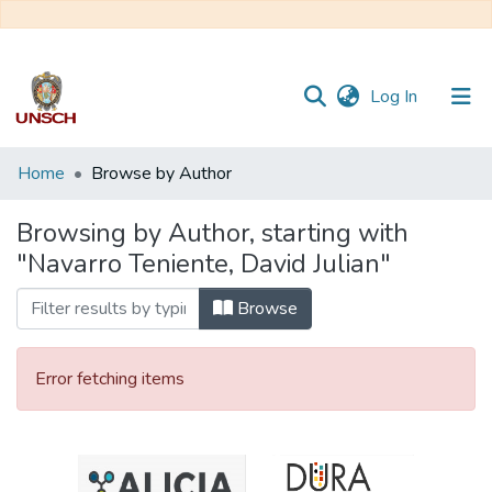
(current)
Log In
Communities
Home
Browse by Author
&
Collections
Browsing by Author, starting with
"Navarro Teniente, David Julian"
All of DSpace
Browse
Error fetching items