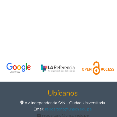
Ubícanos
Av. independencia S/N - Ciudad Universitaria
Email:
repositorio@unsch.edu.pe
repositorio@unsch.edu.pe