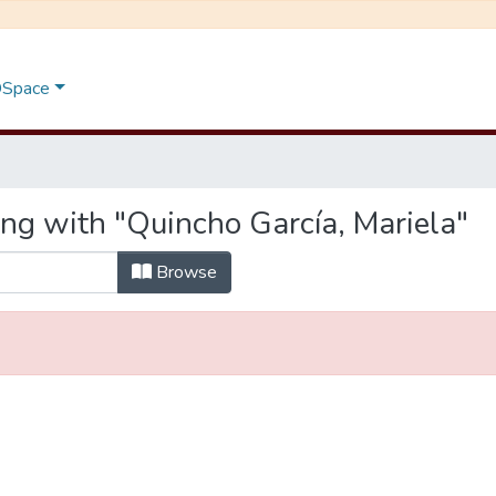
 DSpace
ing with "Quincho García, Mariela"
Browse