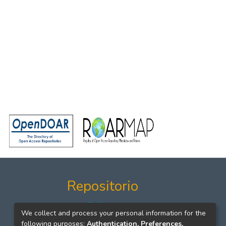
Repositorio
Políticas
We collect and process your personal information for the
Formatos
following purposes:
Authentication, Preferences,