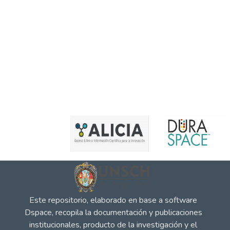
Este repositorio, elaborado en base a software
Dspace, recopila la documentación y publicaciones
institucionales, producto de la investigación y el