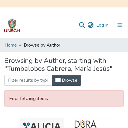
(current)
Log In
Communities
Home
Browse by Author
&
Collections
Browsing by Author, starting with
"Tumbalobos Cabrera, María Jesús"
All of DSpace
Browse
Error fetching items