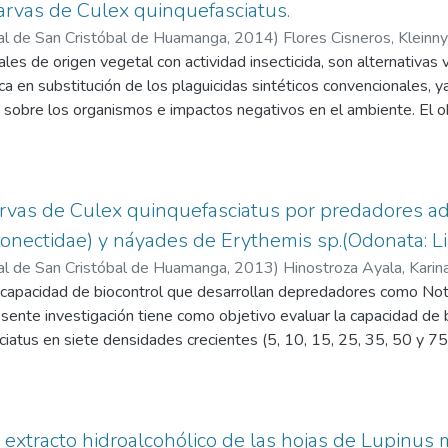
arvas de Culex quinquefasciatus.
al de San Cristóbal de Huamanga
,
2014
)
Flores Cisneros, Klein
les de origen vegetal con actividad insecticida, son alternativas v
a en substitución de los plaguicidas sintéticos convencionales, y
 sobre los organismos e impactos negativos en el ambiente. El o
aluar el efecto biocida del extracto hidroalcohólico de las hojas 
ceae) en larvas de III instar del mosquito Culex quinquefasciatus 
atorio. La metodología consistió en preparar un extracto hidroalc
g/L), a partir del cual se produjeron las siguientes diluciones: 7,
arvas de Culex quinquefasciatus por predadores a
s con las cuales se evaluó la mortalidad bajo condiciones ambien
onectidae) y náyades de Erythemis sp.(Odonata: Lib
locadas en vasos descartables conteniendo 95 mL de agua limpia
al de San Cristóbal de Huamanga
,
2013
)
Hinostroza Ayala, Karin
fue evaluada por quintuplicado con su respectivo control. Las lect
 capacidad de biocontrol que desarrollan depredadores como Not
 la concentración letal media (CL50) mediante el método de anális
sente investigación tiene como objetivo evaluar la capacidad de b
ar a fin de determinar la composición química de las sustancias hi
iatus en siete densidades crecientes (5, 10, 15, 25, 35, 50 y 7
s de 54 a 58% de larvas son reportadas a las concentraciones de
náyades de Erythemis sp. en condiciones de laboratorio. Los depr
n volumen de 5 mL por 100 mL de agua de criadero, estadísticame
eron colectados en pozas de almacenamiento temporal de agua de
as de Tuckey (P<0,05). La concentración letal media (CL50) fue
 de la determinación del tipo de respuesta funcional y los atrib
alcaloides y los glicósidos (+++), como los más abundantes. Con
po de manipuleo (Tm) y capacidad depredadora (CR) para cada u
 extracto hidroalcohólico de las hojas de Lupinus m
des, saponinas, taninos y flavonoides. El efecto tóxico de la pla