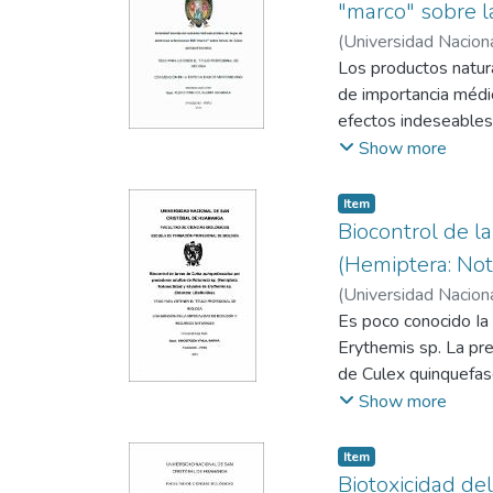
"marco" sobre l
(
Universidad Nacion
Olivier
Los productos natura
de importancia médic
efectos indeseables
investigación fue ev
Show more
"marco" (Fam. Astera
condiciones de labor
Item
arborescens (60 000 m
Biocontrol de l
mg/L, concentracione
(Hemiptera: Not
quinquefasciatus co
(
Universidad Nacion
biocida. Cada dosis 
Es poco conocido Ia
24 horas. Se calculó
Erythemis sp. La pre
fitoquímico prelimin
de Culex quinquefasc
planta. Mortalidade
de Notonecta sp. y 
Show more
hidroalcohólico a u
de los mosquitos fu
comparación de medi
depredadora a través
Item
reportándose a los 
búsqueda (a'), tiem
Biotoxicidad del
triterpenos, esteroi