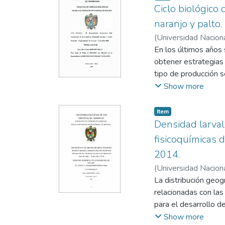
especies de culicido
Ciclo biológico
evaluado. Las espec
naranjo y palto
coronator s.l., Cule
(
Universidad Nacion
haemorrhoidalis y T
Emilio
En los últimos años
;
Ayala Sulca, Y
La riqueza específic
obtener estrategias 
12). La temperatura
tipo de producción s
adamesi y Culex coro
permitirían tener en
Show more
sólidos totales disu
ecológico. Con este 
(excepto en Toxorhy
y naranjo. Se empleó 
Item
escasas en la mayor
verdes de naranjo. A
Densidad larval
hembras en esta époc
fisicoquímicas d
naranjo. El ciclo b
2014.
días en los plantone
(
Universidad Nacion
último estado inhere
La distribución geog
post oviplena o etap
relacionadas con las
aumente de diámetro 
para el desarrollo d
naranjo. Chrysompha
objetivo principal f
Show more
migrantes por indivi