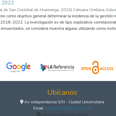
, 2022
al de San Cristóbal de Huamanga
,
2024
)
Cahuana Orellana, Ediso
ene como objetivo general determinar la incidencia de la gestión m
a 2018-2022. La investigación es de tipo explicativa-correlaciona
 encuestados, se considera muestra alguna, utilizando como inst
 confiables tipo Likert. Para el para el procesamiento de los da
SPSS versión 28.0.1. Resultado, la hipótesis general es aceptad
alor (r = 0,733) determina una correlación positiva alta, estableci
iva entre la administración municipal y la promoción del turismo, s
ctiva contribuye a la mejora de la promoción turística.
Ubícanos
Av. independencia S/N - Ciudad Universitaria
Email:
repositorio@unsch.edu.pe
repositorio@unsch.edu.pe