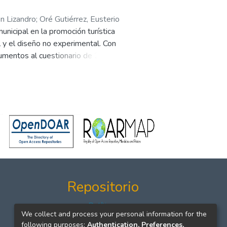
n Lizandro
;
Oré Gutiérrez, Eusterio
unicipal en la promoción turística
l y el diseño no experimental. Con
rumentos al cuestionario de 25
tos se empleó el software
a con una correlación de Pearson
endo que hay una conexión
e llega a la conclusión de que una
Repositorio
Políticas
We collect and process your personal information for the
Formatos
following purposes:
Authentication, Preferences,