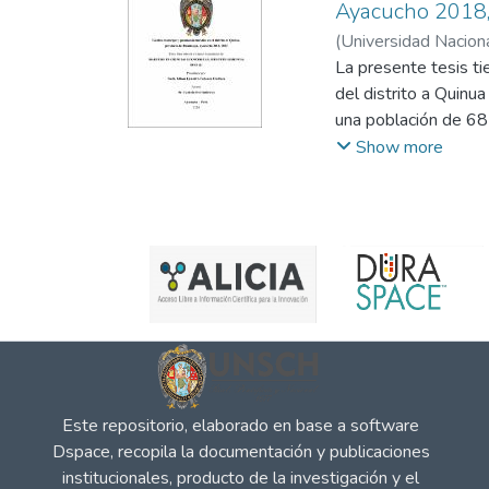
Ayacucho 2018
(
Universidad Nacion
La presente tesis ti
del distrito a Quinu
una población de 68
preguntas validada y
Show more
estadístico Excel y 
(Sig. = 0.000), el v
considerable y posit
gestión municipal efe
Este repositorio, elaborado en base a software
Dspace, recopila la documentación y publicaciones
institucionales, producto de la investigación y el