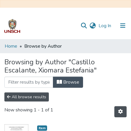
(current)
Log In
Communities
Home
Browse by Author
&
Collections
Browsing by Author "Castillo
Escalante, Xiomara Estefania"
All of DSpace
Browse
All browse results
Now showing
1 - 1 of 1
Item