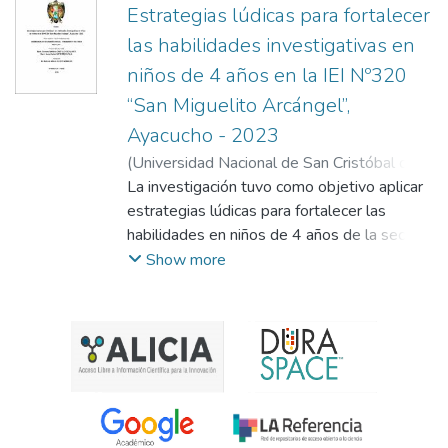
Estrategias lúdicas para fortalecer
las habilidades investigativas en
niños de 4 años en la IEI Nº320
“San Miguelito Arcángel”,
Ayacucho - 2023
(
Universidad Nacional de San Cristóbal de
Huamanga
La investigación tuvo como objetivo aplicar
,
2024
)
Castillo Escalante,
Xiomara Estefania
estrategias lúdicas para fortalecer las
;
Gutierrez Ayala, Jessy
Karina
habilidades en niños de 4 años de la sección
;
Quispe Morales, Rolando Alfredo
“Bondadosos” de laIEI N.º 320 “San
Show more
Miguelito Arcángel”. La investigación fue de
enfoque cualitativo, centrada en una
investigación-acción educativa, la muestra
estuvo conformada por 24 alumnos, 7 niñas
y 17 niños, además los padres de familia y
la profesora de la sección “Los
Bondadosos”, los instrumentos utilizados