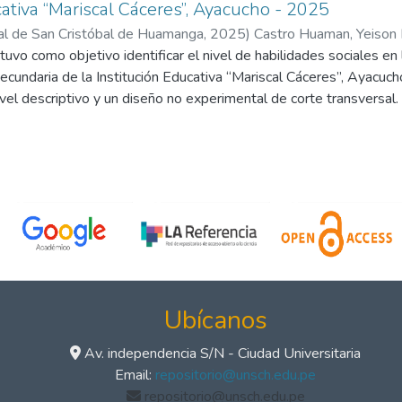
cativa “Mariscal Cáceres”, Ayacucho - 2025
al de San Cristóbal de Huamanga
,
2025
)
Castro Huaman, Yeison
tuvo como objetivo identificar el nivel de habilidades sociales en
maní, Oscar
ecundaria de la Institución Educativa “Mariscal Cáceres”, Ayacuc
ivel descriptivo y un diseño no experimental de corte transversal.
studiantes de cuarto y quinto grado de secundaria. Para la recol
lidades sociales, estructurado en cuatro dimensiones: habilidades 
habilidades relacionadas con los sentimientos y habilidades altern
s evidenciaron que la mayoría de los estudiantes, tanto mujeres 
), mientras que el 29,4% se ubicó en un nivel bueno. Por dimens
 casos: en habilidades básicas, mujeres (61,3%) y varones (59,7
arones (57,4%); habilidades relacionadas con los sentimientos,
s alternativas a la agresión, mujeres (57,3%) y varones (56,9%)
Institución Educativa “Mariscal Cáceres”, en su mayoría se ubican 
Ubícanos
leja que aún enfrentan limitaciones para establecer relaciones int
ar activamente en clases de EF.
Av. independencia S/N - Ciudad Universitaria
Email:
repositorio@unsch.edu.pe
repositorio@unsch.edu.pe