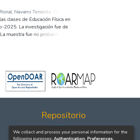
 Ronal
;
Navarro Teniente, David
 las clases de Educación Física en
ho-2025. La investigación fue de
 La muestra fue no probabilística,
ección de datos se utilizó un
sociales básicas, habilidades
ativas a la agresión. Los
como varones, se ubicaron en un
iones, también predominó el nivel
%); habilidades avanzadas,
 mujeres (49,3%) y varones
. Se concluye que los estudiantes
en un nivel regular de habilidades
erpersonales efectivas, resolver
Repositorio
Políticas
We collect and process your personal information for the
Formatos
following purposes:
Authentication, Preferences,