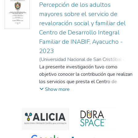
Percepción de los adultos
mayores sobre el servicio de
revaloración social y familiar del
Centro de Desarrollo Integral
Familiar de INABIF, Ayacucho -
2023
(
Universidad Nacional de San Cristóbal de
Huamanga
La presente investigación tuvo como
,
2025
)
De La Cruz Huaman,
Nelva
objetivo conocer la contribución que realizan
;
García De La Cruz, Roberta
los servicios que presta el Centro de
Desarrollo Integral de la Familia -CEDIF
Show more
Ayacucho para la revalorización social y
familiar de los adultos mayores que
atienden. El estudio se desarrolló bajo un
enfoque cualitativo, de tipo aplicado y
explicativo, con un diseño de estudio de
caso. Para la recolección de datos se