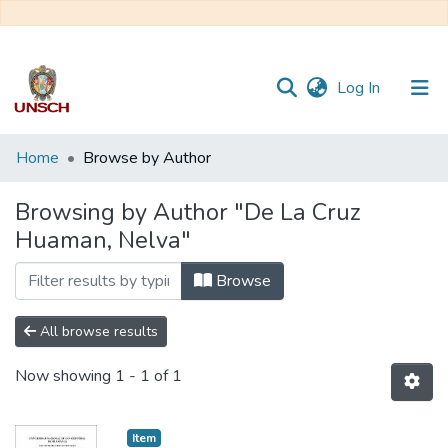
(current)
Log In
Communities
Home
Browse by Author
&
Collections
Browsing by Author "De La Cruz
Huaman, Nelva"
All of DSpace
Browse
All browse results
Now showing
1 - 1 of 1
Item