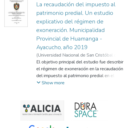
La recaudación del impuesto al
patrimonio predial. Un estudio
explicativo del régimen de
exoneración. Municipalidad
Provincial de Huamanga -
Ayacucho, año 2019
(
Universidad Nacional de San Cristóbal de
Huamanga
El objetivo principal del estudio fue describir
,
2026
)
Diburga Inga, Jean Oscar
;
Hinostroza Aucasime, José
el régimen de exoneración en la recaudación
del impuesto al patrimonio predial en el
Servicio de Administración Tributaria de
Show more
Huamanga de la Municipalidad Provincial de
Huamanga - Ayacucho, correspondiente al
ejercicio 2019. Asimismo, se buscó
identificar estrategias orientadas a optimizar
la recaudación sin comprometer los
derechos de los contribuyentes ni los