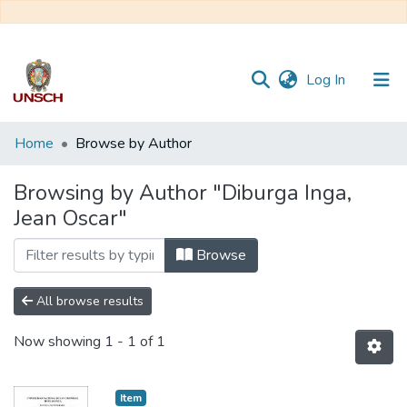
(current)
Log In
Communities
Home
Browse by Author
&
Collections
Browsing by Author "Diburga Inga,
Jean Oscar"
All of DSpace
Browse
All browse results
Now showing
1 - 1 of 1
Item