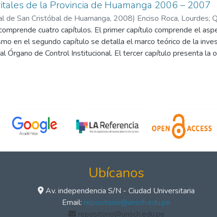
ritales de la Provincia de Huamanga 2006 – 2007
al de San Cristóbal de Huamanga
,
2008
)
Enciso Roca, Lourdes
;
Q
 comprende cuatro capítulos. El primer capítulo comprende el as
smo en el segundo capítulo se detalla el marco teórico de la inv
al Órgano de Control Institucional. El tercer capítulo presenta la
 se aborda la discusión de los resultados y contrastación de la hi
amos las conclusiones y recomendaciones.
Ubícanos
Av. independencia S/N - Ciudad Universitaria
Email:
repositorio@unsch.edu.pe
repositorio@unsch.edu.pe