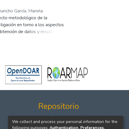
uincho García, Mariela
pecto metodológico de la
estigación en tomo a los aspectos
 obtención de datos y resultados.
pótesis de la investigación y
Repositorio
Políticas
We collect and process your personal information for the
Formatos
following purposes:
Authentication, Preferences,