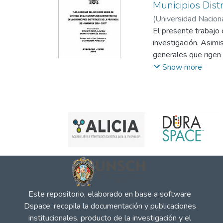
Municipios Dist
(
Universidad Nacion
El presente trabajo
investigación. Asimi
generales que rigen 
En el cuarto capítulo
Show more
finalmente; present
Este repositorio, elaborado en base a software
Dspace, recopila la documentación y publicaciones
institucionales, producto de la investigación y el