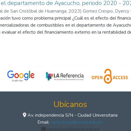
 el departamento de Ayacucho, periodo 2020 - 20
al de San Cristóbal de Huamanga
,
2023
)
Gomez Crespo, Dyercy K
ación tuvo como problema principal ¿Cuál es el efecto del financi
 Aguilar, Edgar
mercializadoras de combustibles en el departamento de Ayacuc
ue evaluar el efecto del financiamiento externo en la rentabilidad
el departamento de Ayacucho, periodo 2020 - 2021. El método de
 investigación fue aplicada, de nivel descriptivo-correlacional y e
tuida por 14 empresas comercializadoras de combustibles del d
cnica de muestreo no probabilístico por conveniencia. Para la recopi
y análisis documental. Los resultados demuestran que el financi
n la mejora de la rentabilidad económica, rentabilidad financiera 
stró la efectividad del financiamiento externo como estrategia e
rentes de las empresas comercializadoras de combustibles del
2020 - 2021.
Ubícanos
Av. independencia S/N - Ciudad Universitaria
Email:
repositorio@unsch.edu.pe
repositorio@unsch.edu.pe