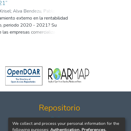
21”
risel
;
Alva Bendezu, Pablo
amiento externo en la rentabilidad
ho, periodo 2020 - 2021? Su
 de las empresas comercializadoras
 investigación utilizado fue el
l diseño no experimental. La
epartamento de Ayacucho; para la
lación de información se aplicó la
amiento externo ha contribuido
y el valor económico agregado,
mpresarial a corto y largo plazo
 departamento de Ayacucho
Repositorio
Políticas
We collect and process your personal information for the
Formatos
following purposes:
Authentication, Preferences,