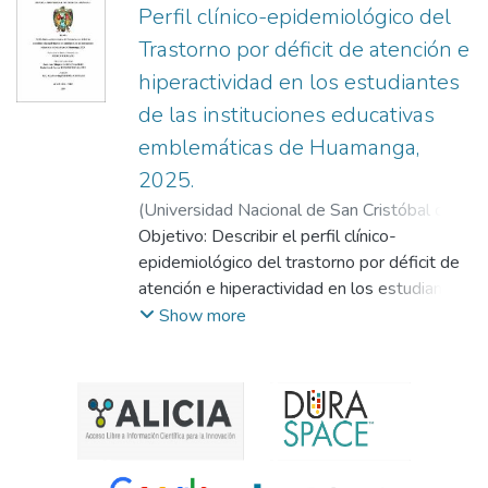
Perfil clínico-epidemiológico del
Trastorno por déficit de atención e
hiperactividad en los estudiantes
de las instituciones educativas
emblemáticas de Huamanga,
2025.
(
Universidad Nacional de San Cristóbal de
Huamanga
Objetivo: Describir el perfil clínico-
,
2025
)
Garcia Najarro, Luz
Milagros
epidemiológico del trastorno por déficit de
;
Huincho Escalante, Liseth Yanina
;
Pedroza Castillo, Alex Darwing
atención e hiperactividad en los estudiantes
de las instituciones educativas
Show more
emblemáticas de Huamanga. Metodología:
Estudio observacional, descriptivo,
transversal, no experimental. Se tuvo una
muestra 147 estudiantes inscritos en el
periodo vacacional 2025 de las
instituciones educativas emblemáticas de