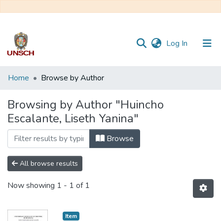
(current)
Log In
Communities
Home
Browse by Author
&
Collections
Browsing by Author "Huincho
Escalante, Liseth Yanina"
All of DSpace
Browse
All browse results
Now showing
1 - 1 of 1
Item