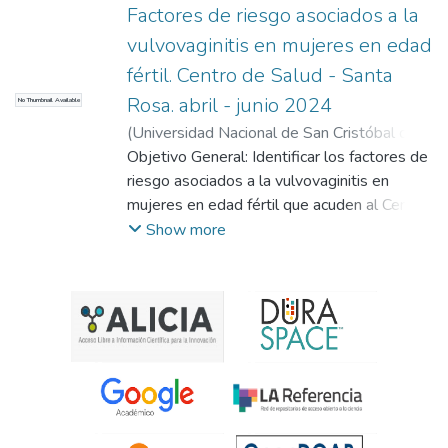
Factores de riesgo asociados a la
vulvovaginitis en mujeres en edad
fértil. Centro de Salud - Santa
Rosa. abril - junio 2024
No Thumbnail Available
(
Universidad Nacional de San Cristóbal de
Huamanga
Objetivo General: Identificar los factores de
,
2024
)
Rojas Suarez, Luz
Rosalinda
riesgo asociados a la vulvovaginitis en
;
Villar Roca, Yeddy Stefany
;
Pino
Anaya, Roaldo
mujeres en edad fértil que acuden al Centro
de Salud - Santa Rosa durante los meses
Show more
de abril a junio de 2024. Metodología: El
estudio se enmarca en una investigación
aplicada, de tipo no experimental,
transversal, descriptiva y prospectivo. La
población de estudio está constituida por
mujeres en edad fértil que asisten al Centro
de Salud – Santa Rosa durante el periodo
de abril a junio de 2024. Se tomó una
muestra de 132 mujeres en edad fértil,