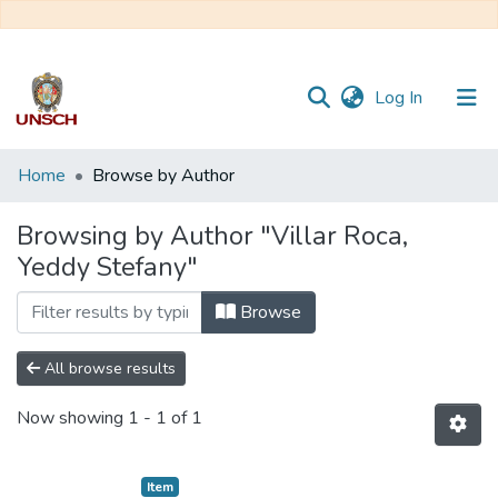
(current)
Log In
Communities
Home
Browse by Author
&
Collections
Browsing by Author "Villar Roca,
Yeddy Stefany"
All of DSpace
Browse
All browse results
Now showing
1 - 1 of 1
Item