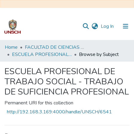
(current)
Log In
Communities
Home
FACULTAD DE CIENCIAS SOCIALES
&
ESCUELA PROFESIONAL DE TRABAJO SOCIAL - TRABAJO DE SUFICIENCIA PROFESIONAL
Browse by Subject
Collections
ESCUELA PROFESIONAL DE
All of DSpace
TRABAJO SOCIAL - TRABAJO
DE SUFICIENCIA PROFESIONAL
Permanent URI for this collection
http://192.168.3.169:4000/handle/UNSCH/6541