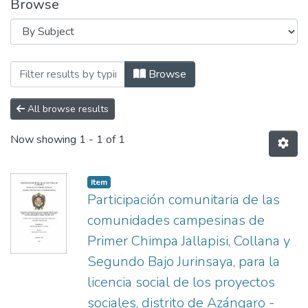
Browse
Browsing ESCUELA PROFESIONAL DE TR
Browse
All browse results
Now showing
1 - 1 of 1
Item
Participación comunitaria de las
comunidades campesinas de
Primer Chimpa Jallapisi, Collana y
Segundo Bajo Jurinsaya, para la
licencia social de los proyectos
sociales, distrito de Azángaro -