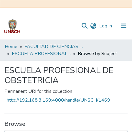
(current)
Log In
Communities
Home
FACULTAD DE CIENCIAS DE LA SALUD
&
ESCUELA PROFESIONAL DE OBSTETRICIA
Browse by Subject
Collections
ESCUELA PROFESIONAL DE
All of DSpace
OBSTETRICIA
Permanent URI for this collection
http://192.168.3.169:4000/handle/UNSCH/1469
Browse