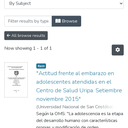
Browsing ESCUELA PROFESIONAL DE OBS
Browse
All browse results
Now showing
1 - 1 of 1
Item
"Actitud frente al embarazo en
adolescentes atendidas en el
Centro de Salud Uripa. Setiembre
noviembre 2015"
(
Universidad Nacional de San Cristóbal de
Huamanga
Según la OMS: "La adolescencia es la etapa
,
2016
)
Cruz Llocclla, Lidia
;
Santiago Cunto, Elena
del desarrollo humano con características
;
Quispe Cadenas,
Noemí Yolanda
propias y modificación de orden