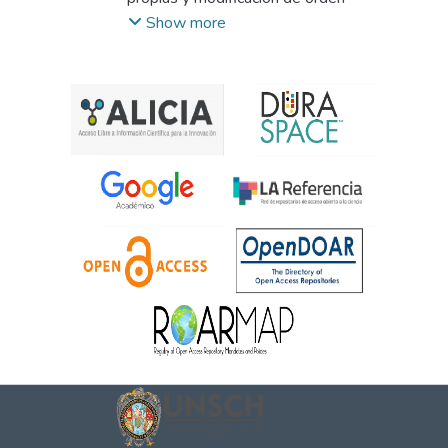
biopsicosocial, en esta etapa comprenden
Show more
cuatro tareas básicas: la consolidación de la
identidad, independencia, desarrollo de una
relación amorosa, alcanzar el control y el
dominio de sus impulsos sexuales". La
Organización Mundial de la Salud (OMS)
2014, define como la etapa de la vida en el
cual el individuo adquiere la capacidad
reproductiva, transita los patrones
psicológicos de la niñez a la adultez y
consolida la independencia socio económica
y es en todo este proceso donde se
presenta los conflictos sociales para las
adolescentes dentro de los que se destaca
el embarazo no deseado. En muchos países
el embarazo en la adolescencia es
extremadamente común constituyendo así
un gran problema social. Cerca del 50% de