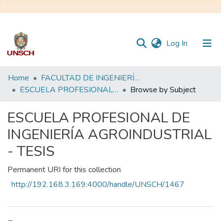
(current)
Log In
Communities
Home
FACULTAD DE INGENIERÍA QUÍMICA Y METALURGIA
&
ESCUELA PROFESIONAL DE INGENIERÍA AGROINDUSTRIAL - TESIS
Browse by Subject
Collections
ESCUELA PROFESIONAL DE
All of DSpace
INGENIERÍA AGROINDUSTRIAL
- TESIS
Permanent URI for this collection
http://192.168.3.169:4000/handle/UNSCH/1467