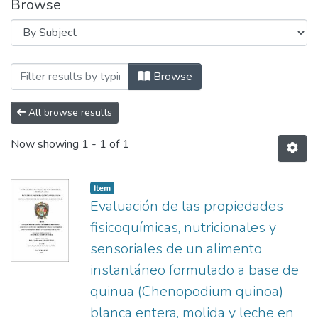
Browse
Browsing ESCUELA PROFESIONAL DE ING
Browse
All browse results
Now showing
1 - 1 of 1
Item
Evaluación de las propiedades
fisicoquímicas, nutricionales y
sensoriales de un alimento
instantáneo formulado a base de
quinua (Chenopodium quinoa)
blanca entera, molida y leche en