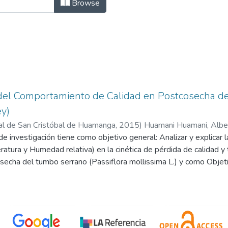
NVESTIGACIÓN by Subject "Calida
Browse
el Comportamiento de Calidad en Postcosecha del
ey)
al de San Cristóbal de Huamanga
,
2015
)
Huamani Huamani, Alber
e investigación tiene como objetivo general: Analizar y explicar l
tura y Humedad relativa) en la cinética de pérdida de calidad y t
echa del tumbo serrano (Passiflora mollissima L.) y como Objetiv
ndiciones ambientales (Temperatura y Humedád relativa) eri la cin
o serrano (Passiflora mollissima L.).; Correlacionar el modelámie
ales (Temperatura y Humedad relativa) en el tiempo de vida útil
a L.).