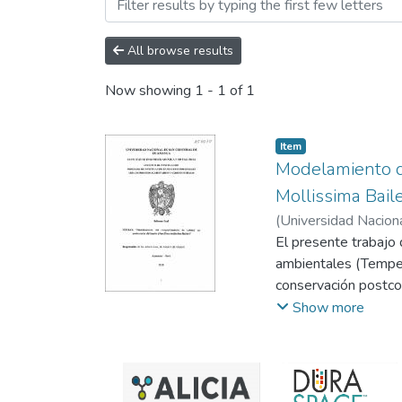
Browsing TRABAJOS DE I
All browse results
Now showing
1 - 1 of 1
Item
Modelamiento d
Mollissima Bail
(
Universidad Nacion
El presente trabajo d
ambientales (Tempera
conservación postcos
influencia de las co
Show more
postcosecha del tumb
condiciones ambient
(Passiflora mollissim