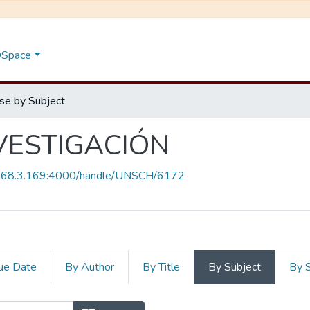
 DSpace
se by Subject
VESTIGACIÓN
.168.3.169:4000/handle/UNSCH/6172
ue Date
By Author
By Title
By Subject
By 