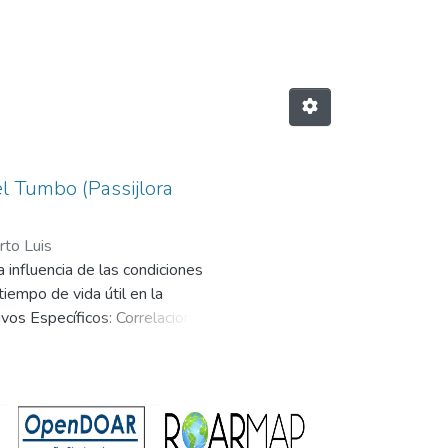
d"
 Tumbo (Passijlora
to Luis
a influencia de las condiciones
iempo de vida útil en la
os Específicos: Correlacionar la
ética de pérdida de calidad
nto de la influencia de las
 postcosecha del tumbo serrano