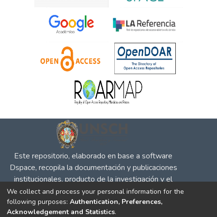
Este repositorio, elaborado en base a software
Dspace, recopila la documentación y publicaciones
institucionales, producto de la investigación y el
desempeño en defensa de la competencia, la
We collect and process your personal information for the
following purposes:
Authentication, Preferences,
propiedad intelectual y protección al consumidor, para
Acknowledgement and Statistics
.
su difusión en el entorno social y académico.