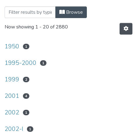
Browsing ESCUELA DE POSGRADO by S
Browse
Now showing
1 - 20 of 2880
1950
1
1995-2000
1
1999
2
2001
4
2002
1
2002-I
1