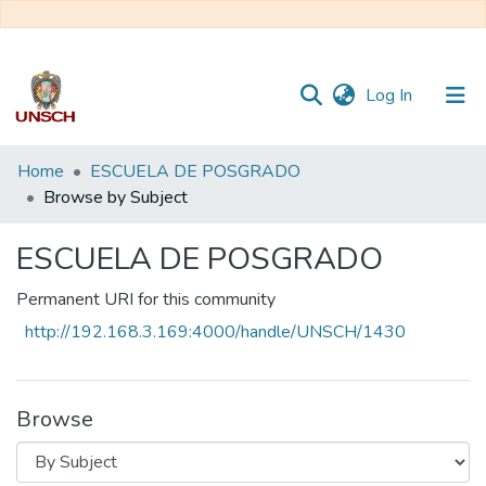
(current)
Log In
Communities
Home
ESCUELA DE POSGRADO
&
Browse by Subject
Collections
ESCUELA DE POSGRADO
All of DSpace
Permanent URI for this community
http://192.168.3.169:4000/handle/UNSCH/1430
Browse