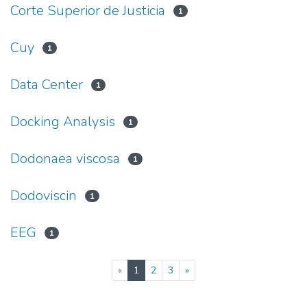
Corte Superior de Justicia
1
Cuy
1
Data Center
1
Docking Analysis
1
Dodonaea viscosa
1
Dodoviscin
1
EEG
1
(current)
«
1
2
3
»