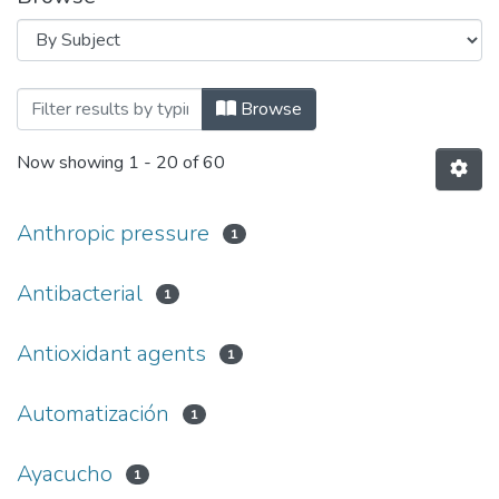
Browsing ARTÍCULOS CIENTÍFICOS DE 
Browse
Now showing
1 - 20 of 60
Anthropic pressure
1
Antibacterial
1
Antioxidant agents
1
Automatización
1
Ayacucho
1