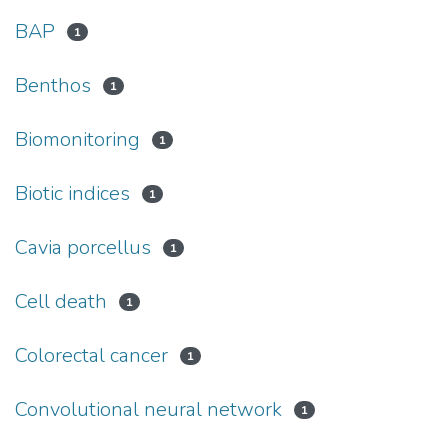
BAP
1
Benthos
1
Biomonitoring
1
Biotic indices
1
Cavia porcellus
1
Cell death
1
Colorectal cancer
1
Convolutional neural network
1