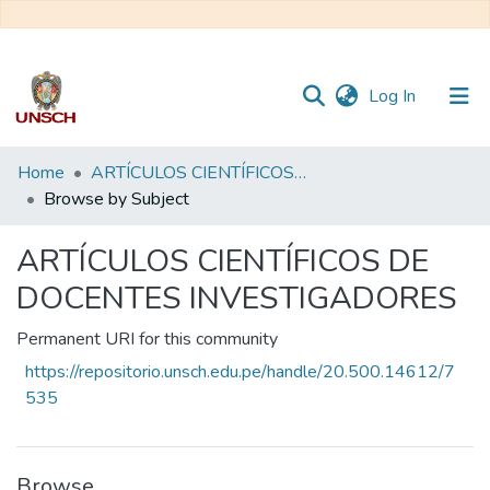
(current)
Log In
Communities
Home
ARTÍCULOS CIENTÍFICOS DE DOCENTES INVESTIGADORES
&
Browse by Subject
Collections
ARTÍCULOS CIENTÍFICOS DE
All of DSpace
DOCENTES INVESTIGADORES
Permanent URI for this community
https://repositorio.unsch.edu.pe/handle/20.500.14612/7
535
Browse