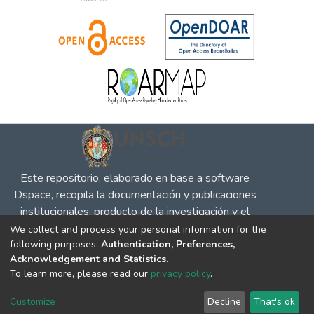
Este repositorio, elaborado en base a software
Dspace, recopila la documentación y publicaciones
institucionales, producto de la investigación y el
desempeño en defensa de la competencia, la
We collect and process your personal information for the
following purposes:
Authentication, Preferences,
propiedad intelectual y protección al consumidor, para
Acknowledgement and Statistics
.
su difusión en el entorno social y académico.
To learn more, please read our
privacy policy
.
DSpace software
copyright © 2002-2026
LYRASIS
Cookie
Privacy
End User
Send
Customize
Decline
That's ok
settings
policy
Agreement
Feedback