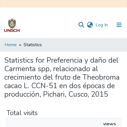
(current)
Log In
Communities
Home
Statistics
&
Collections
Statistics for Preferencia y daño del
Carmenta spp, relacionado al
All of DSpace
crecimiento del fruto de Theobroma
cacao L. CCN-51 en dos épocas de
producción, Pichari, Cusco, 2015
Total visits
views