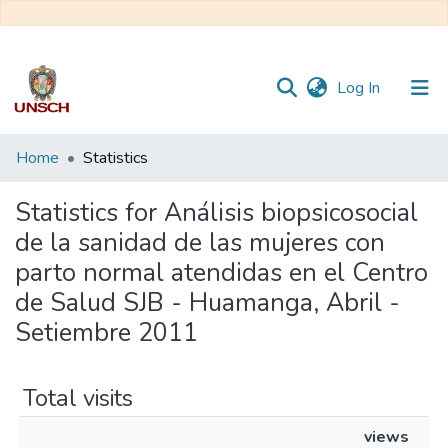
(current)
Log In
Communities
Home
Statistics
&
Collections
Statistics for Análisis biopsicosocial
de la sanidad de las mujeres con
All of DSpace
parto normal atendidas en el Centro
de Salud SJB - Huamanga, Abril -
Setiembre 2011
Total visits
views