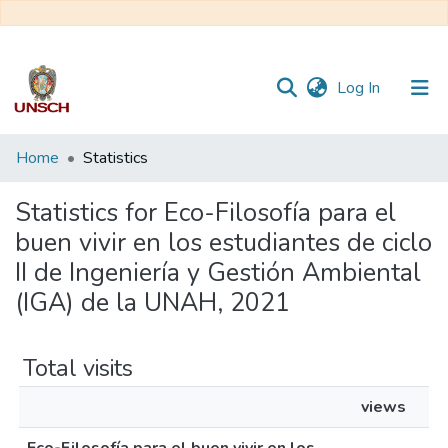
(current)
Log In
Communities
Home
Statistics
&
Collections
Statistics for Eco-Filosofía para el
buen vivir en los estudiantes de ciclo
All of DSpace
II de Ingeniería y Gestión Ambiental
(IGA) de la UNAH, 2021
Total visits
views