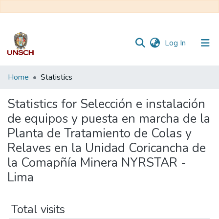
(current)
Log In
Communities
Home
Statistics
&
Collections
Statistics for Selección e instalación
de equipos y puesta en marcha de la
All of DSpace
Planta de Tratamiento de Colas y
Relaves en la Unidad Coricancha de
la Comapñía Minera NYRSTAR -
Lima
Total visits