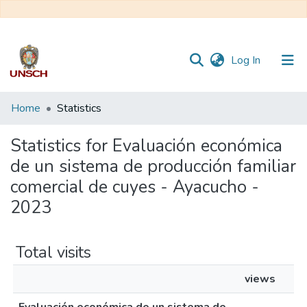
(current)
Log In
Communities
Home
Statistics
&
Collections
Statistics for Evaluación económica
de un sistema de producción familiar
All of DSpace
comercial de cuyes - Ayacucho -
2023
Total visits
views