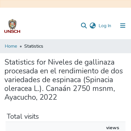
(current)
Log In
Communities
Home
Statistics
&
Collections
Statistics for Niveles de gallinaza
procesada en el rendimiento de dos
All of DSpace
variedades de espinaca (Spinacia
oleracea L.). Canaán 2750 msnm,
Ayacucho, 2022
Total visits
views