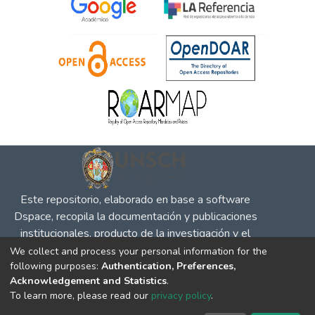
Este repositorio, elaborado en base a software
Dspace, recopila la documentación y publicaciones
institucionales, producto de la investigación y el
desempeño en defensa de la competencia, la
We collect and process your personal information for the
following purposes:
Authentication, Preferences,
propiedad intelectual y protección al consumidor, para
Acknowledgement and Statistics
.
su difusión en el entorno social y académico.
To learn more, please read our
privacy policy
.
DSpace software
copyright © 2002-2026
LYRASIS