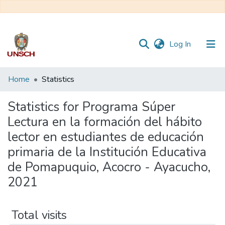
(current)
Log In
Communities
Home
Statistics
&
Collections
Statistics for Programa Súper
Lectura en la formación del hábito
All of DSpace
lector en estudiantes de educación
primaria de la Institución Educativa
de Pomapuquio, Acocro - Ayacucho,
2021
Total visits