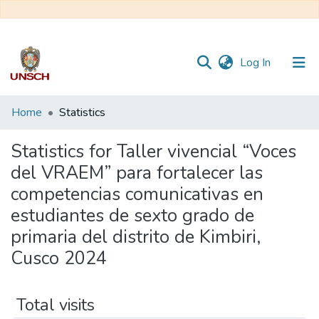
(current)
Log In
Communities
Home
Statistics
&
Collections
Statistics for Taller vivencial “Voces
del VRAEM” para fortalecer las
All of DSpace
competencias comunicativas en
estudiantes de sexto grado de
primaria del distrito de Kimbiri,
Cusco 2024
Total visits