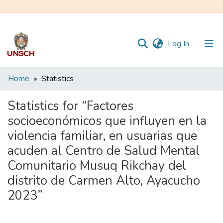
(current)
Log In
Communities
Home
Statistics
&
Collections
Statistics for “Factores
socioeconómicos que influyen en la
All of DSpace
violencia familiar, en usuarias que
acuden al Centro de Salud Mental
Comunitario Musuq Rikchay del
distrito de Carmen Alto, Ayacucho
2023”