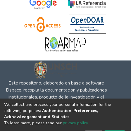
Este repositorio, elaborado en base a software
Dspace, recopila la documentación y publicaciones
institucionales, producto de la investigación y el
desempeño en defensa de la competencia, la
We collect and process your personal information for the
following purposes:
Authentication, Preferences,
propiedad intelectual y protección al consumidor, para
Acknowledgement and Statistics
.
su difusión en el entorno social y académico.
To learn more, please read our
privacy policy
.
DSpace software
copyright © 2002-2026
LYRASIS