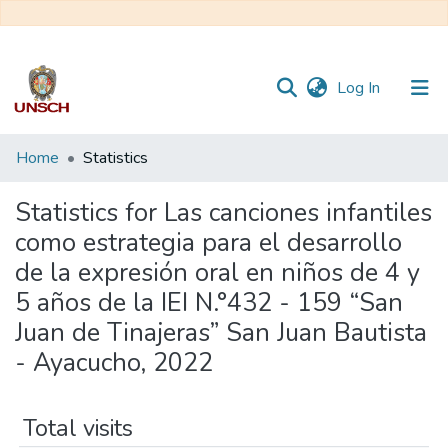
(current)
Log In
Communities
Home
Statistics
&
Collections
Statistics for Las canciones infantiles
como estrategia para el desarrollo
All of DSpace
de la expresión oral en niños de 4 y
5 años de la IEI N.°432 - 159 “San
Juan de Tinajeras” San Juan Bautista
- Ayacucho, 2022
Total visits