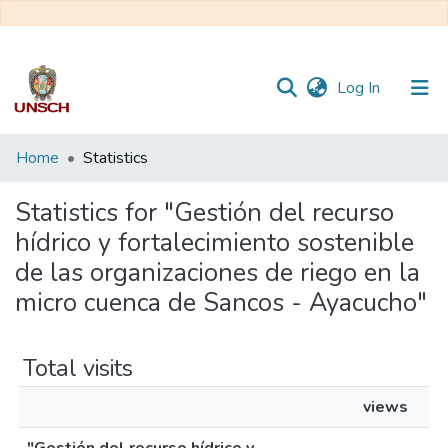
(current)
Log In
Communities
Home
Statistics
&
Collections
Statistics for "Gestión del recurso
hídrico y fortalecimiento sostenible
All of DSpace
de las organizaciones de riego en la
micro cuenca de Sancos - Ayacucho"
Total visits
views