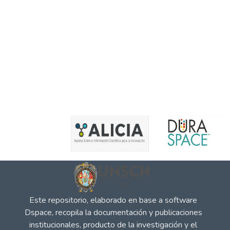
Este repositorio, elaborado en base a software
Dspace, recopila la documentación y publicaciones
institucionales, producto de la investigación y el