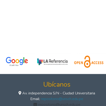
Ubícanos
Av. independencia S/N - Ciudad Universitaria
Email:
repositorio@unsch.edu.pe
repositorio@unsch.edu.pe