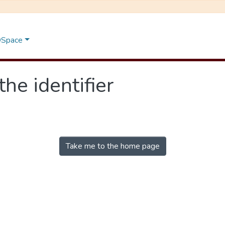
 DSpace
the identifier
Take me to the home page