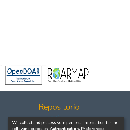
Repositorio
Políticas
We collect and process your personal information for the
Formatos
following purposes:
Authentication, Preferences,