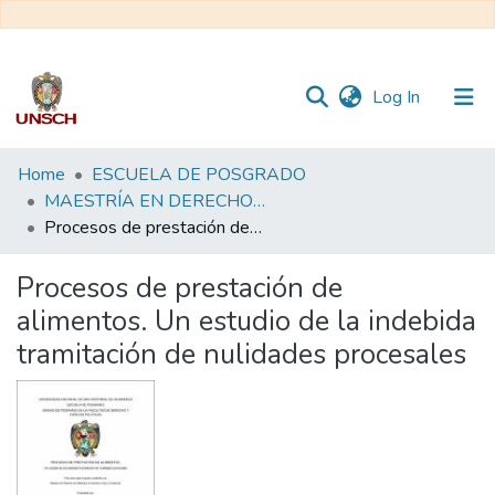
(current)
Log In
Communities
Home
ESCUELA DE POSGRADO
&
MAESTRÍA EN DERECHO - DERECHO CIVIL Y COMERCIAL
Collections
Procesos de prestación de alimentos. Un estudio de la indebida tramitación de nulidades procesales
All of DSpace
Procesos de prestación de
alimentos. Un estudio de la indebida
Statistics
tramitación de nulidades procesales