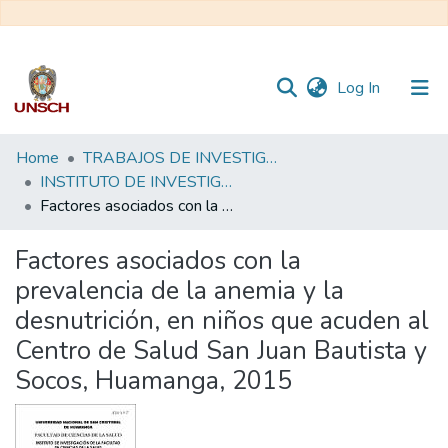
(current)
Log In
Communities
Home
TRABAJOS DE INVESTIGACIÓN
&
INSTITUTO DE INVESTIGACIÓN
Collections
Factores asociados con la prevalencia de la anemia y la desnutrición, en niños que acuden al Centro de Salud San Juan Bautista y Socos, Huamanga, 2015
All of DSpace
Factores asociados con la
prevalencia de la anemia y la
Statistics
desnutrición, en niños que acuden al
Centro de Salud San Juan Bautista y
Socos, Huamanga, 2015