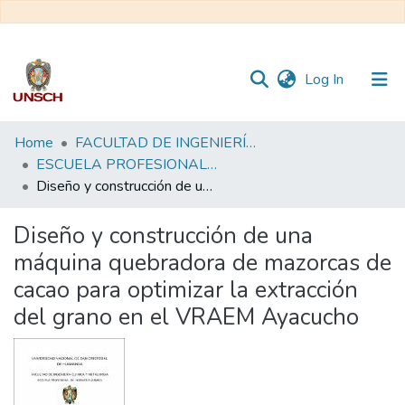
(current)
Log In
Communities
Home
FACULTAD DE INGENIERÍA QUÍMICA Y METALURGIA
&
ESCUELA PROFESIONAL DE INGENIERÍA QUÍMICA - TESIS
Collections
Diseño y construcción de una máquina quebradora de mazorcas de cacao para optimizar la extracción del grano en el VRAEM Ayacucho
All of DSpace
Diseño y construcción de una
máquina quebradora de mazorcas de
Statistics
cacao para optimizar la extracción
del grano en el VRAEM Ayacucho