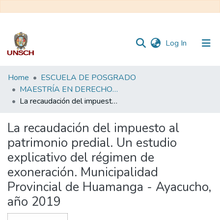
(current)
Log In
Communities
Home
ESCUELA DE POSGRADO
&
MAESTRÍA EN DERECHO - DERECHO CIVIL Y COMERCIAL
Collections
La recaudación del impuesto al patrimonio predial. Un estudio explicativo del régimen de exoneración. Municipalidad Provincial de Huamanga - Ayacucho, año 2019
All of DSpace
La recaudación del impuesto al
patrimonio predial. Un estudio
Statistics
explicativo del régimen de
exoneración. Municipalidad
Provincial de Huamanga - Ayacucho,
año 2019