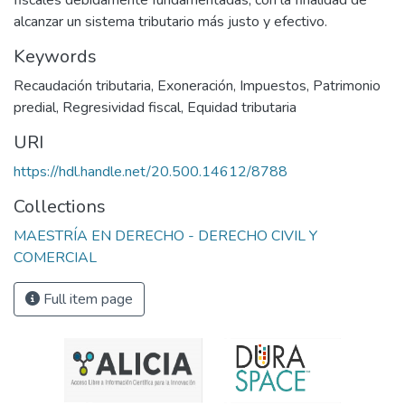
fiscales debidamente fundamentadas, con la finalidad de
alcanzar un sistema tributario más justo y efectivo.
Keywords
Recaudación tributaria
,
Exoneración
,
Impuestos
,
Patrimonio
predial
,
Regresividad fiscal
,
Equidad tributaria
URI
https://hdl.handle.net/20.500.14612/8788
Collections
MAESTRÍA EN DERECHO - DERECHO CIVIL Y
COMERCIAL
Full item page