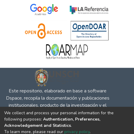
Este repositorio, elaborado en base a software
Dspace, recopila la documentación y publicaciones
institucionales, producto de la investigación y el
desempeño en defensa de la competencia, la
We collect and process your personal information for the
following purposes:
Authentication, Preferences,
propiedad intelectual y protección al consumidor, para
Acknowledgement and Statistics
.
su difusión en el entorno social y académico.
To learn more, please read our
privacy policy
.