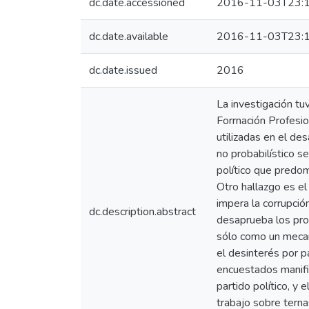
dc.date.accessioned
2016-11-03T23:1
dc.date.available
2016-11-03T23:1
dc.date.issued
2016
La investigación tu
Forrnación Profesio
utilizadas en el de
no probabilístico s
político que predom
Otro hallazgo es el
impera la corrupción
dc.description.abstract
desaprueba los pro
sólo como un mecani
el desinterés por pa
encuestados manifie
partido político, y 
trabajo sobre terna