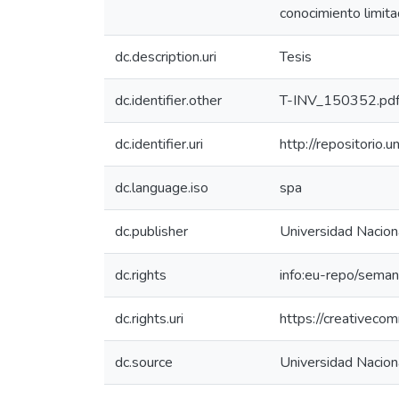
conocimiento limita
dc.description.uri
Tesis
dc.identifier.other
T-INV_150352.pd
dc.identifier.uri
http://repositori
dc.language.iso
spa
dc.publisher
Universidad Nacion
dc.rights
info:eu-repo/sema
dc.rights.uri
https://creativeco
dc.source
Universidad Nacion