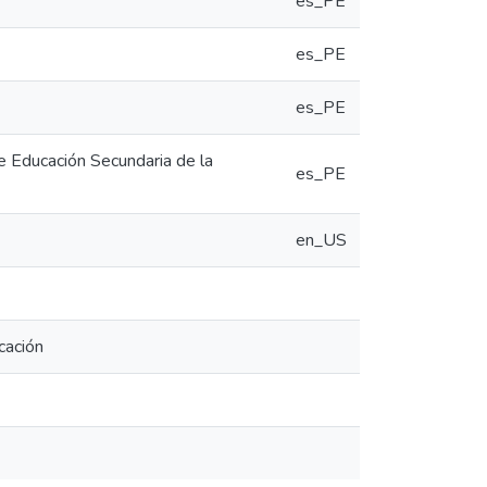
es_PE
es_PE
es_PE
de Educación Secundaria de la
es_PE
en_US
cación