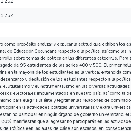
1:25Z
1:25Z
vo como propósito analizar y explicar la actitud que exhiben los e
nal de Educación Secundaria respecto a la política, así como las 
sarrollo sobre temas de política en las diferentes cátedrr1s. Para 
esgado de 95 estudiantes de las series 400 y 500. El primer hal
ina en la mayoría de los estudiantes es la vertical entendida como
 desencanto y desilusión de los estudiantes respecto a la polític
, el utilitarismo y el instrumentalismo en las diversas actividades 
cesos electorales implementados en nuestro país, así como la d
smo para elegir a la é!ite y legitimar las relaciones de dominac
rticipar en la actividades políticas universitarias y extra universi
stan no participar en ningún órgano de gobierno universitario, el 
el 80% manifiestan que a! agresar no participarán en las actividade
s de Pólítica een las aulas de cláse son escasos, en. consecuenci