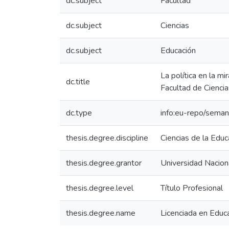
dc.subject
Facultad
dc.subject
Ciencias
dc.subject
Educación
La política en la m
dc.title
Facultad de Ciencia
dc.type
info:eu-repo/seman
thesis.degree.discipline
Ciencias de la Educ
thesis.degree.grantor
Universidad Nacion
thesis.degree.level
Título Profesional
thesis.degree.name
Licenciada en Educ