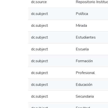
dc.source
Repositorio Instit
dc.subject
Política
dc.subject
Mirada
dc.subject
Estudiantes
dc.subject
Escuela
dc.subject
Formación
dc.subject
Profesional
dc.subject
Educación
dc.subject
Secundaria