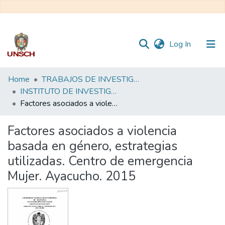
(current)
Log In
Communities
Home
TRABAJOS DE INVESTIGACIÓN
&
INSTITUTO DE INVESTIGACIÓN
Collections
Factores asociados a violencia basada en género, estrategias utilizadas. Centro de emergencia Mujer. Ayacucho. 2015
All of DSpace
Factores asociados a violencia
basada en género, estrategias
Statistics
utilizadas. Centro de emergencia
Mujer. Ayacucho. 2015