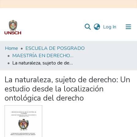
(current)
Log In
Communities
Home
ESCUELA DE POSGRADO
&
MAESTRÍA EN DERECHO - DERECHO CIVIL Y COMERCIAL
Collections
La naturaleza, sujeto de derecho: Un estudio desde la localización ontológica del derecho
All of DSpace
La naturaleza, sujeto de derecho: Un
estudio desde la localización
Statistics
ontológica del derecho