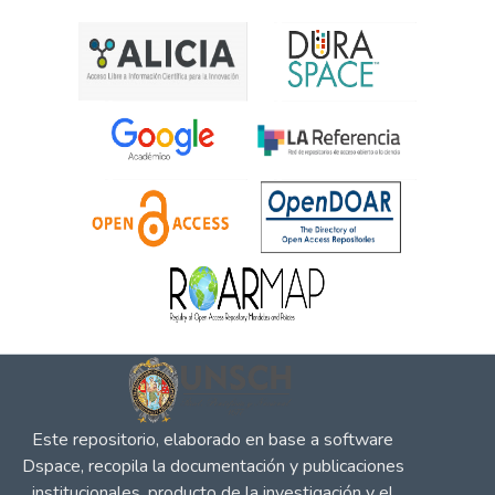
canes . Se determino la prevalencia de
parásitos zoonoticos, en muestras de heces
se obtuvo 23 positivos (76.67%) y 7
negativos (23.33%), sin embargo para las
muestras de pelo se obtuvo 16 positivos
(53.33%) y 14 negativos (46.67%).
Respecto a la relación que existe entre
edad y sexo en muestras de heces, para los
machos de 2 meses una mayor cantidad
para el Ancylostoma caninum con 400
hpgh., y para los canes de 1 año el
Diphilidium caninum con 433 hpgh. y para
los de 2 años el Echinococcus granulosus
con 700 hpgh., mientras que para las
hembras de 2 meses se tiene en mayor
cantidad al Diphilidium caninum con 475
hpgh, para 1 año al Ancylostoma caninum
Este repositorio, elaborado en base a software
con 567 hpgh y para 2 años al Toxocara
Dspace, recopila la documentación y publicaciones
canis con 400 hpgh., asi mismo en las
institucionales, producto de la investigación y el