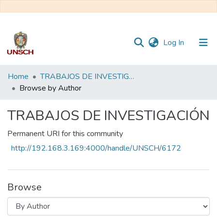
(current)
Log In
Communities
Home
TRABAJOS DE INVESTIGACIÓN
&
Browse by Author
Collections
TRABAJOS DE INVESTIGACIÓN
All of DSpace
Permanent URI for this community
http://192.168.3.169:4000/handle/UNSCH/6172
Browse