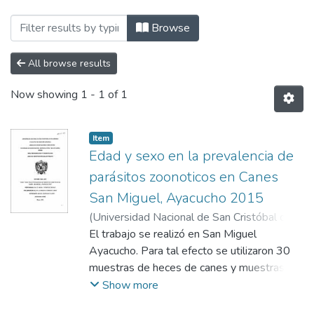
Browsing TRABAJOS DE INVESTIGACIÓN b
Browse
All browse results
Now showing
1 - 1 of 1
Item
Edad y sexo en la prevalencia de
parásitos zoonoticos en Canes
San Miguel, Ayacucho 2015
(
Universidad Nacional de San Cristóbal de
Huamanga
El trabajo se realizó en San Miguel
,
2016
)
Rodríguez Monje,
Magaly
Ayacucho. Para tal efecto se utilizaron 30
;
Córdova López, Alfredo S.
muestras de heces de canes y muestras de
pelo. Con el objetivo de Determinar la
Show more
prevalencia de parasitos zoonoticos em