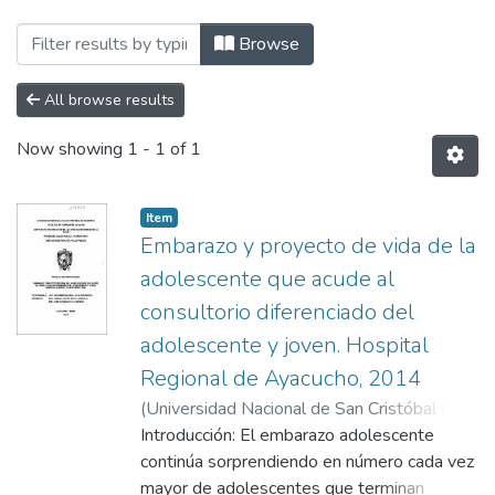
Browsing TRABAJOS DE INVESTIGACIÓN b
Browse
All browse results
Now showing
1 - 1 of 1
Item
Embarazo y proyecto de vida de la
adolescente que acude al
consultorio diferenciado del
adolescente y joven. Hospital
Regional de Ayacucho, 2014
(
Universidad Nacional de San Cristóbal de
Huamanga
Introducción: El embarazo adolescente
,
2016
)
Palomino Mayhua, Julia
Franqueza
continúa sorprendiendo en número cada vez
;
Quispe Loayza, María Consuelo
;
Curi Tapahuasco, Florencio
mayor de adolescentes que terminan