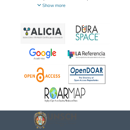
siendo madres. Se trata de una
Show more
problemática que genera modificación del
proyecto de vida de la adolescente y que le
sigue cambiando el rumbo a la vida de
muchas adolescentes. Objetivo: Describir
las vivencia de las adolescentes
embarazadas y su incidencia en la
modificación del proyecto de vida.
Materiaíes y Métodos: Estudio cuaíitativo
con diseño Etnográfico. Las unidades de
estudio estuvo constituida por seis
adolescentes embarazadas que acudía al
Consultorio diferenciado del Adolescente y
Joven del Hospital Re~ional de Ayacucho.
La técnica de recolección fue la entrevista a
profundidad. Result¡ados: La gran mayoría
de adolescentes embarazadas tenían
expectativas de ser profesionales para