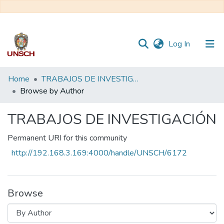
(current)
Log In
Communities
Home
TRABAJOS DE INVESTIGACIÓN
&
Browse by Author
Collections
TRABAJOS DE INVESTIGACIÓN
All of DSpace
Permanent URI for this community
http://192.168.3.169:4000/handle/UNSCH/6172
Browse