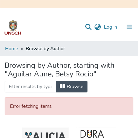
(current)
Log In
Communities
Home
Browse by Author
&
Collections
Browsing by Author, starting with
"Aguilar Atme, Betsy Rocío"
All of DSpace
Browse
Error fetching items