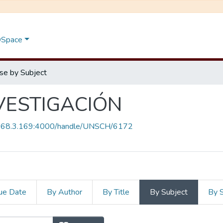
 DSpace
se by Subject
VESTIGACIÓN
.168.3.169:4000/handle/UNSCH/6172
ue Date
By Author
By Title
By Subject
By 