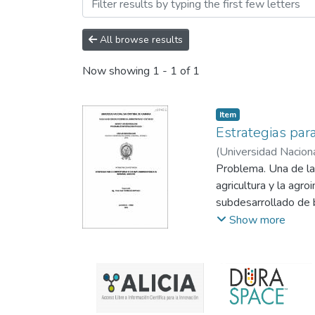
Browsing TRABAJOS DE IN
All browse results
Now showing
1 - 1 of 1
Item
Estrategias par
(
Universidad Nacion
Problema. Una de la
agricultura y la agr
subdesarrollado de b
La agroindustria jueg
Show more
local. Sin duda algu
lado la agricultura y
ayacuchanos y garant
ecológicos que pose
agroindustrial. Se d