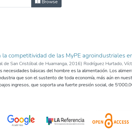
VESTIGACIÓN by Subject "Agroindu
Browse
a la competitividad de las MyPE agroindustriales
al de San Cristóbal de Huamanga
,
2016
)
Rodríguez Hurtado, Víct
s necesidades básicas del hombre es la alimentación. Los alime
oindustria que son el sustento de toda economía, más aún en nues
ajos ingresos, que soporta una fuerte presión social, de 5'000,
a un rol catalizador por los efectos positivos en el programa del d
na. Ayacucho ha concentrado sus limitados recursos financieros en 
 las áreas rurales. Es necesario mejorar la agricultura y la agroindu
izar el autoabastecimiento local. En general a pesar de la multipl
emos, mano de obra dedicada al agro, estamos lejos de aprovecha
ispone del 85% de las zonas de vida existentes en el planeta. Se