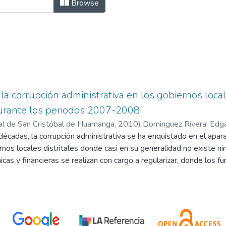
OSGRADO by Subject "2007-2008"
Browse
 la corrupción administrativa en los gobiernos loca
rante los periodos 2007-2008
al de San Cristóbal de Huamanga
,
2010
)
Dominguez Rivera, Edg
décadas, la corrupción administrativa se ha enquistado en el apar
rnos locales distritales donde casi en su generalidad no existe nin
as y financieras se realizan con cargo a regularizar, donde los fu
 el poder judicial por los delitos de peculado, malversación de fo
ores públicos para pagar los favores políticos, cobros indebidos, p
 en los contratos, suministros, licitaciones, concurso de precios o
ito, etc. Entre las principales operaciones irregulares podemos se
sin las contratas respectivas, pago de viáticos pendientes de rend