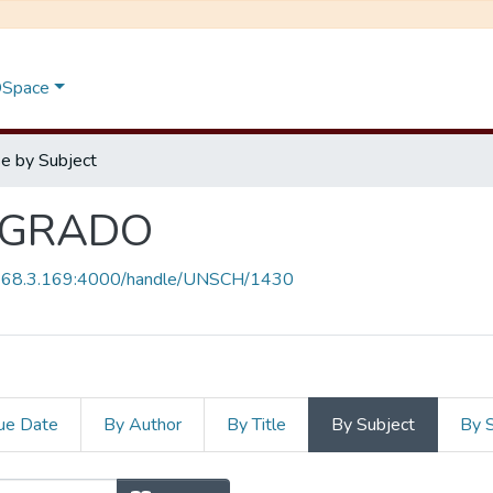
 DSpace
e by Subject
SGRADO
.168.3.169:4000/handle/UNSCH/1430
ue Date
By Author
By Title
By Subject
By 