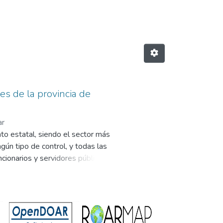
les de la provincia de
ar
ato estatal, siendo el sector más
gún tipo de control, y todas las
ncionarios y servidores públicos
ndos, contratación irregular de los
or delito de colusión fraude a la
 cualquier otra operación y
ñalar: pago de remuneraciones al
ición, adquisición de bienes sin